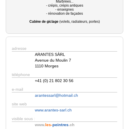
Marbrées...
- crépis, crépis antiques
- enseignes
- rénovation de façades
Cabine de giclage
(volets, radiateurs, portes)
adresse
ARANTES SÀRL
Avenue du Moulin 7
1110 Morges
téléphone
+41 (0) 21 802 30 56
e-mail
arantessarl@hotmail.ch
site web
www.arantes-sarl.ch
visible sous :
www.
les-
peintres
.ch